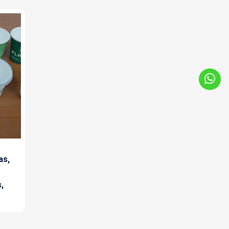
as,
,