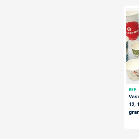
REF:
Vaso
12, 
gra