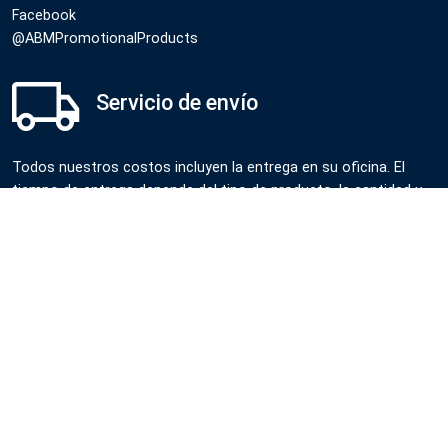
Facebook
@ABMPromotionalProducts
Servicio de envío
Todos nuestros costos incluyen la entrega en su oficina. El
tiempo de entrega depende del tipo de producto, la cantidad y
el destino.
Llámanos
Cel USA
+ 1 (786) 613-3218
Cel Colombia
+ 57 (350) 316-5913
Whatsapp
+ 1 (786) 613-3218