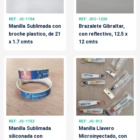
REF: JG-1154
REF: JDC-1226
Manilla Sublimada con
Brazalete Gibraltar,
broche plastico, de 21
con reflectivo, 12.5 x
x 1.7 cmts
12 cmts
REF: JG-1152
REF: JG-012
Manilla Sublimada
Manilla Llavero
siliconada con
Microinyectado, con