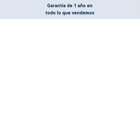
Garantía de 1 año en
todo lo que vendemos
Entregamos todo
marcado con el logo
del cliente
Todos nuestros costos
incluyen entrega en la
ciudad y país de destino
¿No encontraste lo que
buscabas? Pregúntanos,
podemos conseguirlo