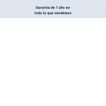
Garantía de 1 año en
todo lo que vendemos
Entregamos todo
marcado con el logo
del cliente
Todos nuestros costos
incluyen entrega en la
ciudad y país de destino
¿No encontraste lo que
buscabas? Pregúntanos,
podemos conseguirlo