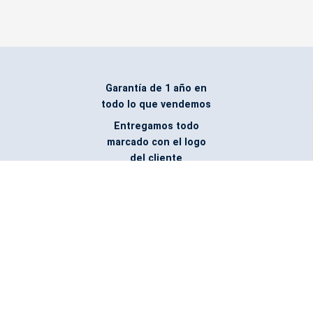
Garantía de 1 año en
todo lo que vendemos
Entregamos todo
marcado con el logo
del cliente
Todos nuestros costos
incluyen entrega en la
ciudad y país de destino
¿No encontraste lo que
buscabas? Pregúntanos,
podemos conseguirlo