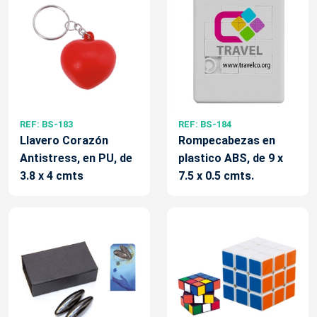
REF: BS-183
REF: BS-184
Llavero Corazón
Rompecabezas en
Antistress, en PU, de
plastico ABS, de 9 x
3.8 x 4 cmts
7.5 x 0.5 cmts.