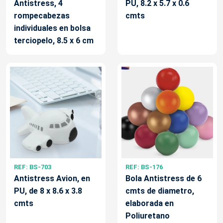
Antistress, 4
PU, 8.2 x 5.7 x 0.6
rompecabezas
cmts
individuales en bolsa
terciopelo, 8.5 x 6 cm
REF: BS-703
REF: BS-176
Antistress Avion, en
Bola Antistress de 6
PU, de 8 x 8.6 x 3.8
cmts de diametro,
cmts
elaborada en
Poliuretano