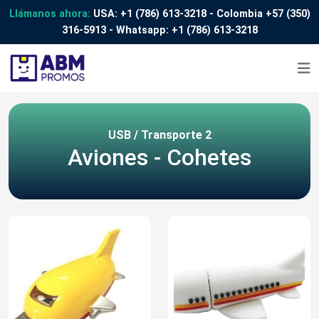
Llámanos ahora:
USA:
+1 (786) 613-3218
- Colombia
+57 (350)
316-5913
- Whatsapp:
+1 (786) 613-3218
USB / Transporte 2
Aviones - Cohetes