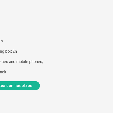
 h
ing box:2h
vices and mobile phones;
lack
ea con nosotros