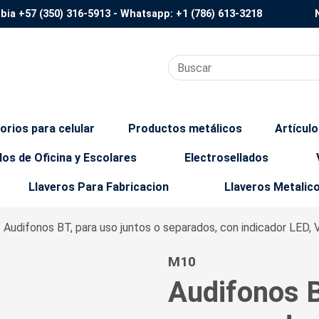
mbia
+57 (350) 316-5913
- Whatsapp:
+1 (786) 613-3218
orios para celular
Productos metálicos
Artícul
los de Oficina y Escolares
Electrosellados
Llaveros Para Fabricacion
Llaveros Metalic
/ Audifonos BT, para uso juntos o separados, con indicador LED, 
M10
Audifonos B