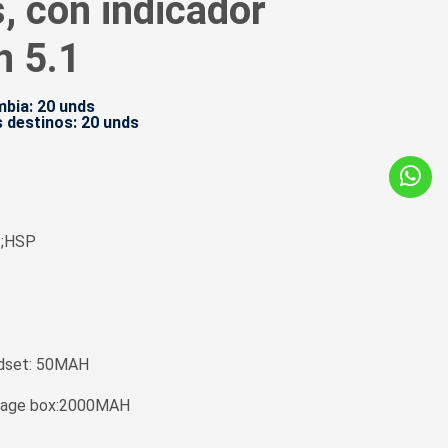
, con indicador
n 5.1
bia: 20 unds
 destinos: 20 unds
P;HSP
adset: 50MAH
torage box:2000MAH