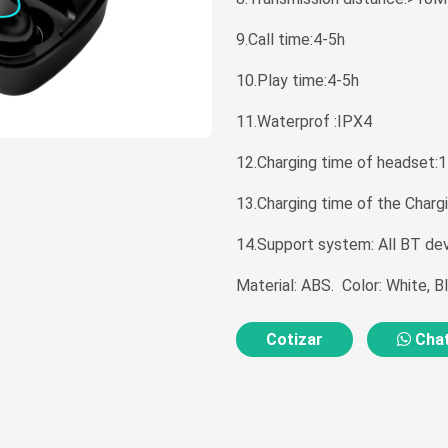
9.Call time:4-5h
10.Play time:4-5h
11.Waterprof :IPX4
12.Charging time of headset:1
13.Charging time of the Charg
14.Support system: All BT de
Material: ABS. Color: White, B
Cotizar
Chat