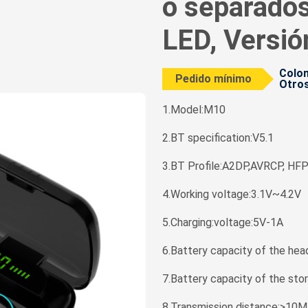
o separados
LED, Versió
Colom
Pedido mínimo
Otros
1.Model:M10
2.BT specification:V5.1
3.BT Profile:A2DP,AVRCP, HF
4.Working voltage:3.1V~4.2V
5.Charging:voltage:5V-1A
6.Battery capacity of the he
7.Battery capacity of the s
8.Transmission distance:>10M