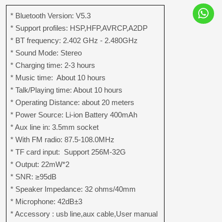
* Bluetooth Version: V5.3
* Support profiles: HSP,HFP,AVRCP,A2DP
* BT frequency: 2.402 GHz - 2.480GHz
* Sound Mode: Stereo
* Charging time: 2-3 hours
* Music time: About 10 hours
* Talk/Playing time: About 10 hours
* Operating Distance: about 20 meters
* Power Source: Li-ion Battery 400mAh
* Aux line in: 3.5mm socket
* With FM radio: 87.5-108.0MHz
* TF card input: Support 256M-32G
* Output: 22mW*2
* SNR:
≥
95dB
* Speaker Impedance: 32 ohms/40mm
* Microphone: 42dB±3
* Accessory : usb line,aux cable,User manual