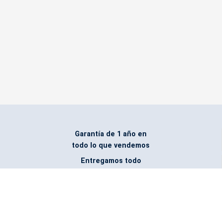
Garantía de 1 año en
todo lo que vendemos
Entregamos todo
marcado con el logo
del cliente
Todos nuestros costos
incluyen entrega en la
ciudad y país de destino