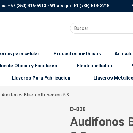
mbia
+57 (350) 316-5913
- Whatsapp:
+1 (786) 613-3218
orios para celular
Productos metálicos
Artícul
los de Oficina y Escolares
Electrosellados
Llaveros Para Fabricacion
Llaveros Metalic
/ Audifonos Bluetooth, version 5.3
D-808
Audifonos B