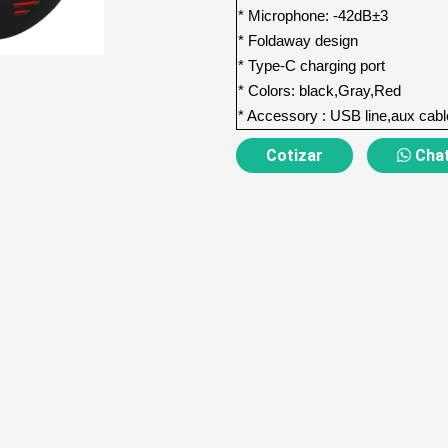
* Microphone: -42dB±3
* Foldaway design
* Type-C charging port
* Colors: black,Gray,Red
* Accessory : USB line,aux cab
Cotizar
Chat