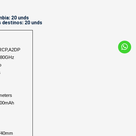
bia: 20 unds
 destinos: 20 unds
AVRCP,A2DP
.480GHz
o
s
meters
 400mAh
s/40mm