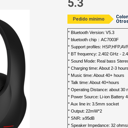
5.3
Colom
Pedido mínimo
Otros
* Bluetooth Version: V5.3
* bluetooth chip
：
AC7003F
* Support profiles: HSP,HFP,
* BT frequency: 2.402 GHz - 2
* Sound Mode: Real bass Stere
* Charging time: About 2-3 hour
* Music time: About 40+ hours
* Talk time: About 40+hours
* Operating Distance: about 30 
* Power Source: Li-ion Battery
* Aux line in: 3.5mm socket
* Output: 22mW*2
≥
* SNR:
95dB
* Speaker Impedance: 32 ohm