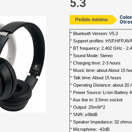
5.3
Colom
Pedido mínimo
Otros
* Bluetooth Version: V5.3
* Support profiles: HSP,HFP,
* BT frequency: 2.402 GHz - 2
* Sound Mode: Stereo
* Charging time: 2-3 hours
* Music time: about About 15 ho
* Talk time: About 15 hours
* Operating Distance: about 20 
* Power Source: Li-ion Battery
* Aux line in: 3.5mm socket
* Output: 25mW*2
* SNR:
≥
98dB
* Speaker Impedance: 32 ohm
* Microphone: -42dB