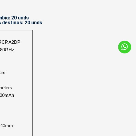
bia: 20 unds
 destinos: 20 unds
AVRCP,A2DP
.480GHz
urs
meters
 400mAh
s/40mm