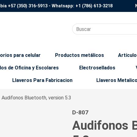
mbia
+57 (350) 316-5913
- Whatsapp:
+1 (786) 613-3218
orios para celular
Productos metálicos
Artícul
los de Oficina y Escolares
Electrosellados
Llaveros Para Fabricacion
Llaveros Metalic
/ Audifonos Bluetooth, version 5.3
D-807
Audifonos B