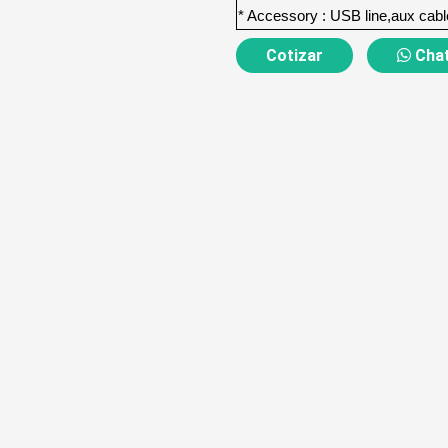
* Accessory : USB line,aux cab
Cotizar
Chat