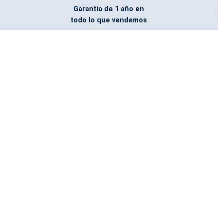
Garantía de 1 año en
todo lo que vendemos
Entregamos todo
marcado con el logo
del cliente
Todos nuestros costos
incluyen entrega en la
ciudad y país de destino
¿No encontraste lo que
buscabas? Pregúntanos,
podemos conseguirlo