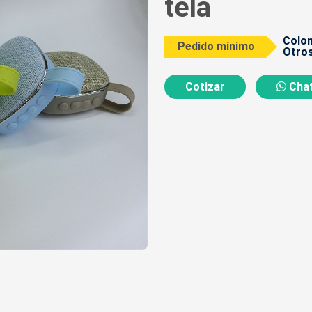
tela
Colom
Pedido mínimo
Otros
Cotizar
Chat