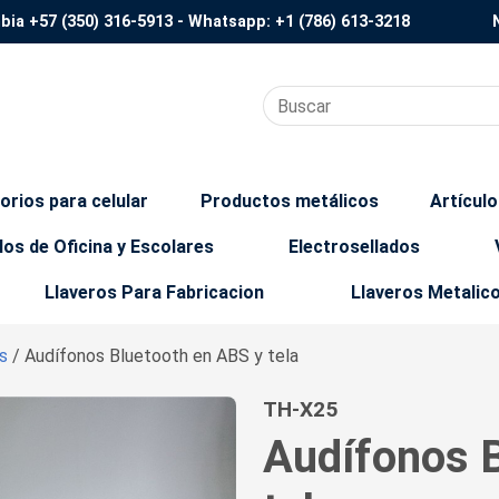
mbia
+57 (350) 316-5913
- Whatsapp:
+1 (786) 613-3218
orios para celular
Productos metálicos
Artícul
los de Oficina y Escolares
Electrosellados
Llaveros Para Fabricacion
Llaveros Metalic
rs
/ Audífonos Bluetooth en ABS y tela
TH-X25
Audífonos B