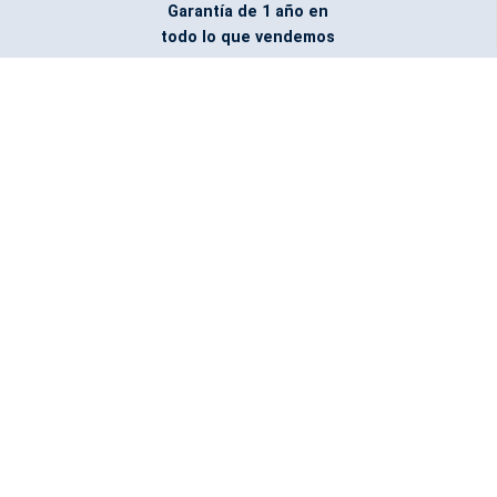
Garantía de 1 año en
todo lo que vendemos
Entregamos todo
marcado con el logo
del cliente
Todos nuestros costos
incluyen entrega en la
ciudad y país de destino
¿No encontraste lo que
buscabas? Pregúntanos,
podemos conseguirlo