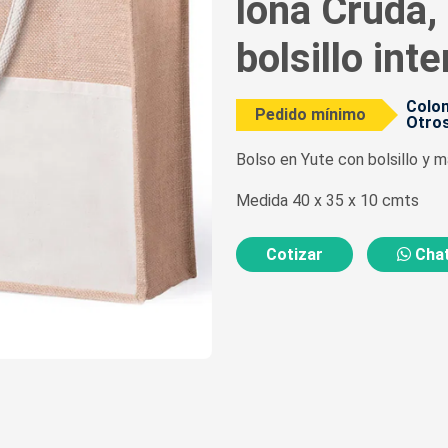
lona Cruda,
bolsillo int
Colom
Pedido mínimo
Otros
Bolso en Yute con bolsillo y ma
Medida 40 x 35 x 10 cmts
Cotizar
Chat