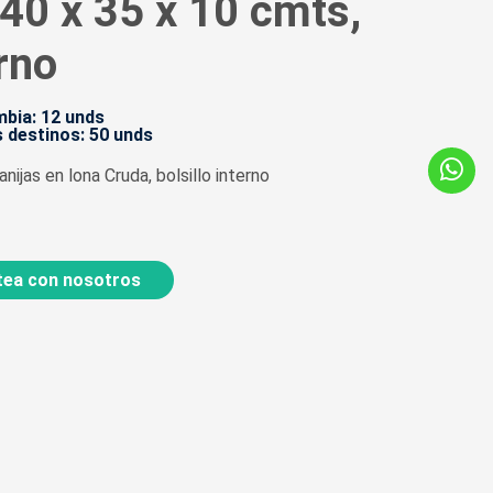
 40 x 35 x 10 cmts,
erno
bia: 12 unds
 destinos: 50 unds
nijas en lona Cruda, bolsillo interno
ea con nosotros