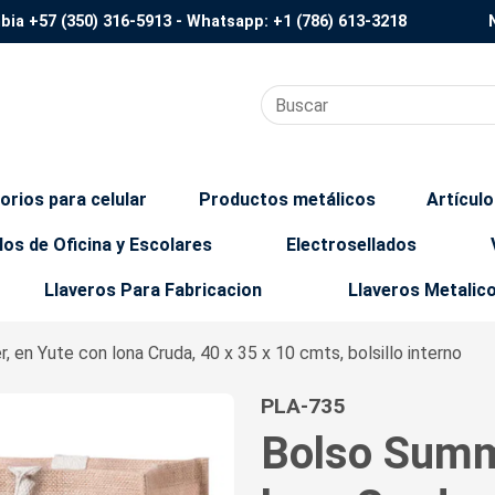
mbia
+57 (350) 316-5913
- Whatsapp:
+1 (786) 613-3218
orios para celular
Productos metálicos
Artícul
los de Oficina y Escolares
Electrosellados
Llaveros Para Fabricacion
Llaveros Metalic
 en Yute con lona Cruda, 40 x 35 x 10 cmts, bolsillo interno
PLA-735
Bolso Summ