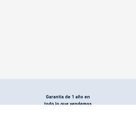
Garantía de 1 año en
todo lo que vendemos
Entregamos todo
marcado con el logo
del cliente