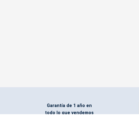
Garantía de 1 año en
todo lo que vendemos
Entregamos todo
marcado con el logo
del cliente