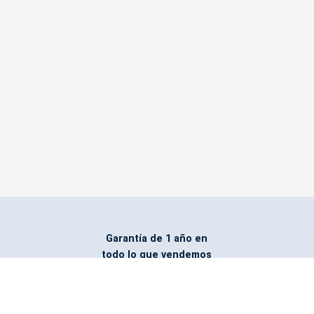
Garantía de 1 año en
todo lo que vendemos
Entregamos todo
marcado con el logo
del cliente