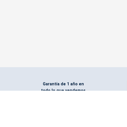
Garantía de 1 año en
todo lo que vendemos
Entregamos todo
marcado con el logo
del cliente
Todos nuestros costos