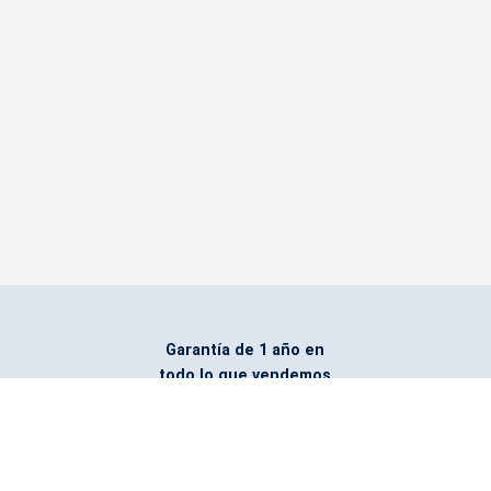
Garantía de 1 año en
todo lo que vendemos
Entregamos todo
marcado con el logo
del cliente