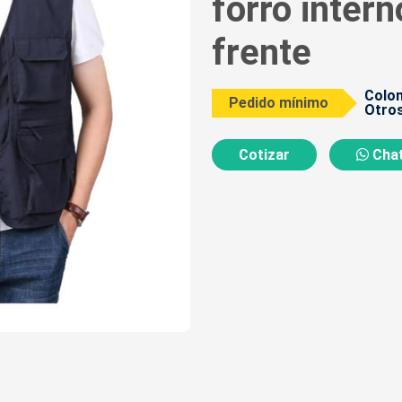
forro interno
frente
Colom
Pedido mínimo
Otros
Cotizar
Chat