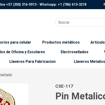
mbia
+57 (350) 316-5913
- Whatsapp:
+1 (786) 613-3218
orios para celular
Productos metálicos
Artícul
los de Oficina y Escolares
Electrosellados
Llaveros Para Fabricacion
Llaveros Metalic
maltado
CSE-117
Pin Metalic