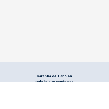
Garantía de 1 año en
todo lo que vendemos
Entregamos todo
marcado con el logo
del cliente
Todos nuestros costos