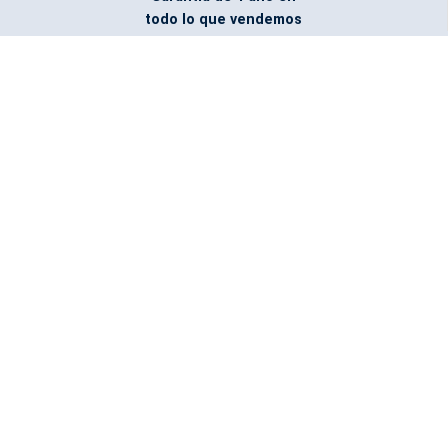
todo lo que vendemos
Entregamos todo
marcado con el logo
del cliente
Todos nuestros costos
incluyen entrega en la
ciudad y país de destino
¿No encontraste lo que
buscabas? Pregúntanos,
podemos conseguirlo