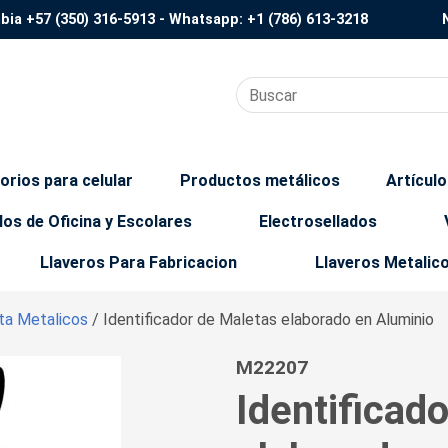
mbia
+57 (350) 316-5913
- Whatsapp:
+1 (786) 613-3218
orios para celular
Productos metálicos
Artícul
los de Oficina y Escolares
Electrosellados
Llaveros Para Fabricacion
Llaveros Metalic
eta Metalicos
/ Identificador de Maletas elaborado en Aluminio
M22207
Identificad