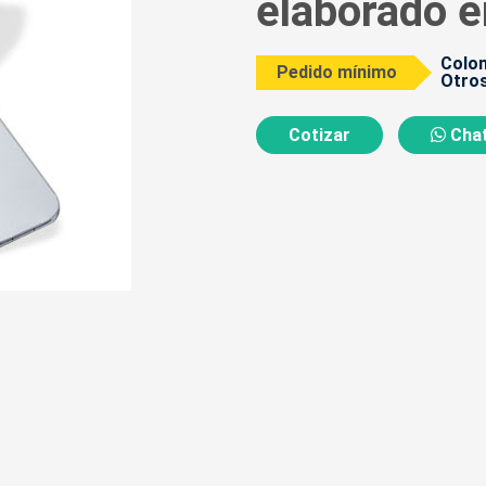
elaborado e
Colom
Pedido mínimo
Otros
Cotizar
Chat