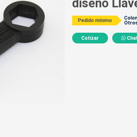
diseño Llav
Colom
Pedido mínimo
Otros
Cotizar
Chat