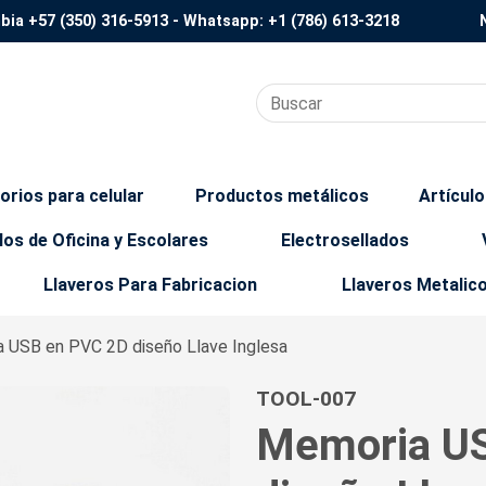
mbia
+57 (350) 316-5913
- Whatsapp:
+1 (786) 613-3218
orios para celular
Productos metálicos
Artícul
los de Oficina y Escolares
Electrosellados
Llaveros Para Fabricacion
Llaveros Metalic
a USB en PVC 2D diseño Llave Inglesa
TOOL-007
Memoria U