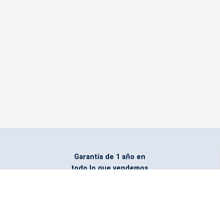
Garantía de 1 año en
todo lo que vendemos
Entregamos todo
marcado con el logo
del cliente