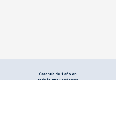
Garantía de 1 año en
todo lo que vendemos
Entregamos todo
marcado con el logo
del cliente
Todos nuestros costos
incluyen entrega en la