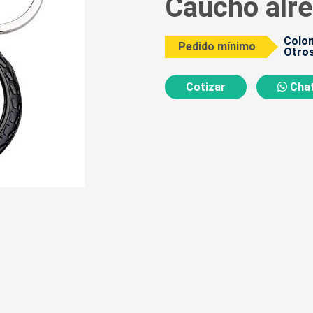
Caucho alr
Colom
Pedido mínimo
Otros
Cotizar
Chat