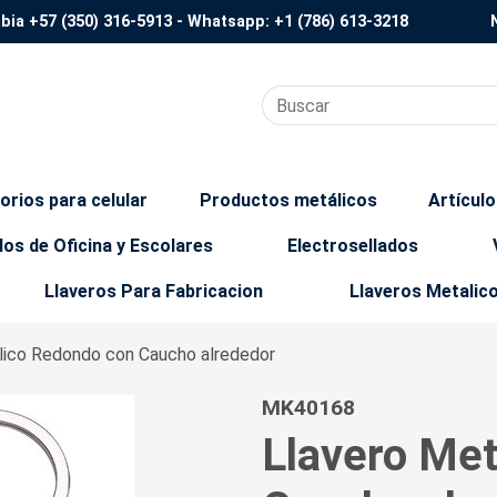
mbia
+57 (350) 316-5913
- Whatsapp:
+1 (786) 613-3218
orios para celular
Productos metálicos
Artícul
los de Oficina y Escolares
Electrosellados
Llaveros Para Fabricacion
Llaveros Metalic
lico Redondo con Caucho alrededor
MK40168
Llavero Me