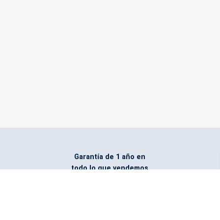
Garantía de 1 año en
todo lo que vendemos
Entregamos todo
marcado con el logo
del cliente