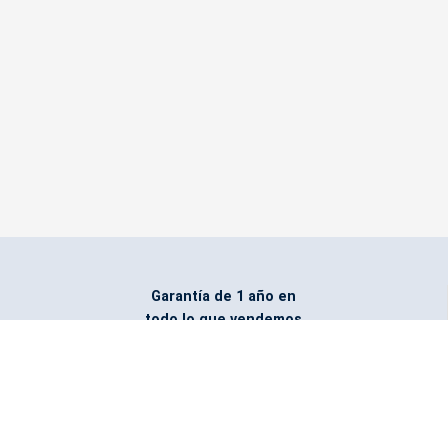
Garantía de 1 año en
todo lo que vendemos
Entregamos todo
marcado con el logo
del cliente
Todos nuestros costos