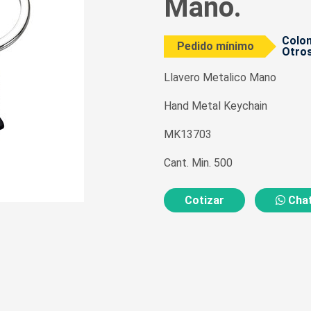
Mano.
Colom
Pedido mínimo
Otros
Llavero Metalico Mano
Hand Metal Keychain
MK13703
Cant. Min. 500
Cotizar
Chat