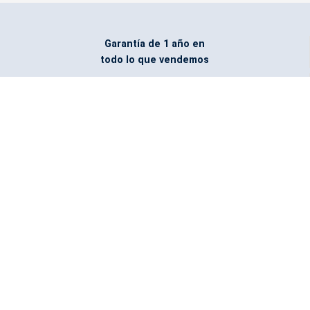
Garantía de 1 año en
todo lo que vendemos
Entregamos todo
marcado con el logo
del cliente
Todos nuestros costos
incluyen entrega en la
ciudad y país de destino
¿No encontraste lo que
buscabas? Pregúntanos,
podemos conseguirlo