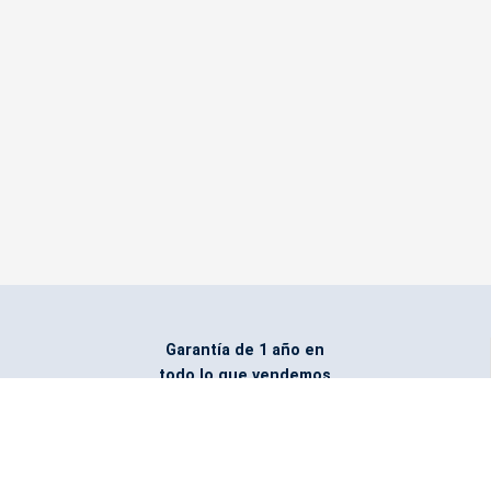
Garantía de 1 año en
todo lo que vendemos
Entregamos todo
marcado con el logo
del cliente