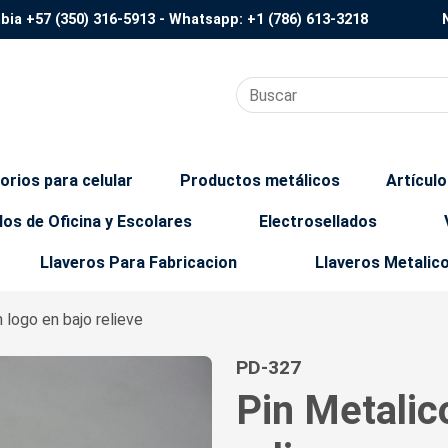
mbia
+57 (350) 316-5913
- Whatsapp:
+1 (786) 613-3218
orios para celular
Productos metálicos
Artícul
los de Oficina y Escolares
Electrosellados
Llaveros Para Fabricacion
Llaveros Metalic
 logo en bajo relieve
PD-327
Pin Metalic