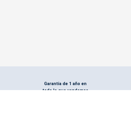
Garantía de 1 año en
todo lo que vendemos
Entregamos todo
marcado con el logo
del cliente
Todos nuestros costos
incluyen entrega en la