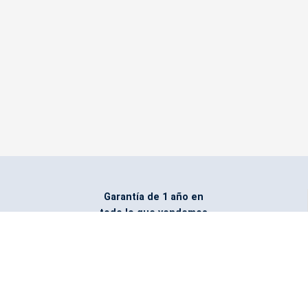
Garantía de 1 año en
todo lo que vendemos
Entregamos todo
marcado con el logo
del cliente
Todos nuestros costos
incluyen entrega en la