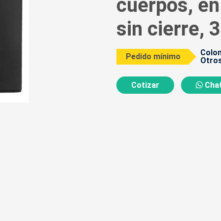
cuerpos, en 
sin cierre, 
Colom
Pedido mínimo
Otros
Cotizar
Chat