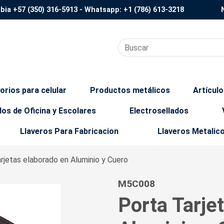
mbia
+57 (350) 316-5913
- Whatsapp:
+1 (786) 613-3218
orios para celular
Productos metálicos
Artícul
los de Oficina y Escolares
Electrosellados
Llaveros Para Fabricacion
Llaveros Metalic
arjetas elaborado en Aluminio y Cuero
M5C008
Porta Tarje