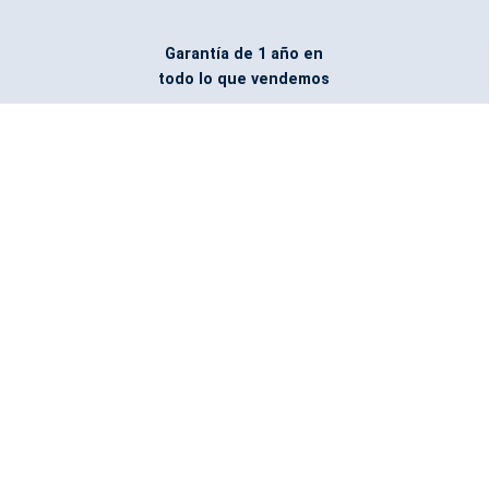
Garantía de 1 año en
todo lo que vendemos
Entregamos todo
marcado con el logo
del cliente
Todos nuestros costos
incluyen entrega en la
ciudad y país de destino
¿No encontraste lo que
buscabas? Pregúntanos,
podemos conseguirlo