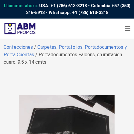
Llámanos ahora:
USA:
+1 (786) 613-3218
- Colombia
+57 (350)
316-5913
- Whatsapp:
+1 (786) 613-3218
Confecciones
/
Carpetas, Portafolios, Portadocumentos y
Porta Cuentas
/ Portadocumentos Falcons, en imitacion
cuero, 9.5 x 14 cmts