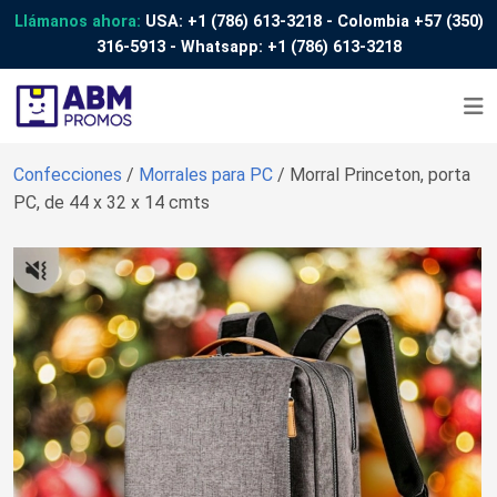
Llámanos ahora:
USA:
+1 (786) 613-3218
- Colombia
+57 (350)
316-5913
- Whatsapp:
+1 (786) 613-3218
Confecciones
/
Morrales para PC
/ Morral Princeton, porta
PC, de 44 x 32 x 14 cmts