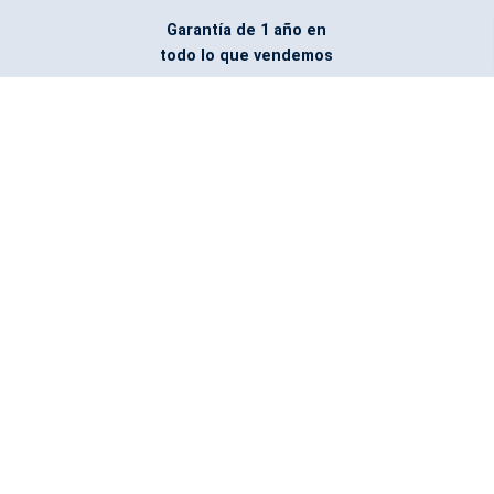
Garantía de 1 año en
todo lo que vendemos
Entregamos todo
marcado con el logo
del cliente
Todos nuestros costos
incluyen entrega en la
ciudad y país de destino
¿No encontraste lo que
buscabas? Pregúntanos,
podemos conseguirlo