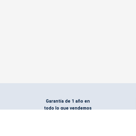
Garantía de 1 año en
todo lo que vendemos
Entregamos todo
marcado con el logo
del cliente