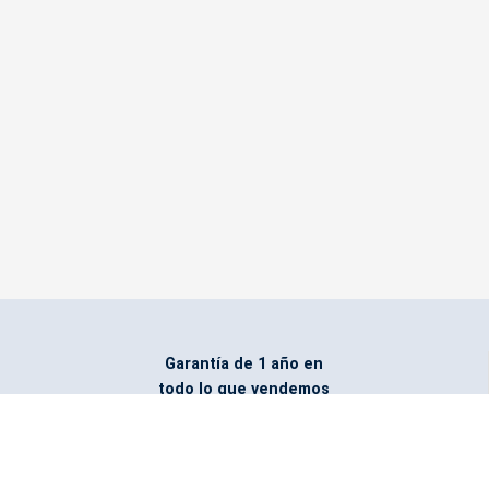
Garantía de 1 año en
todo lo que vendemos
Entregamos todo
marcado con el logo
del cliente