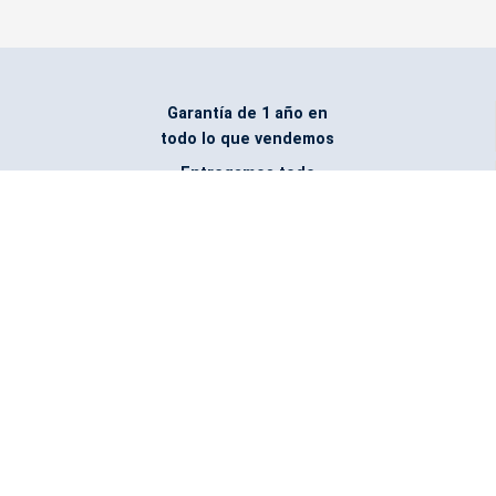
Garantía de 1 año en
todo lo que vendemos
Entregamos todo
marcado con el logo
del cliente
Todos nuestros costos
incluyen entrega en la
ciudad y país de destino
¿No encontraste lo que
buscabas? Pregúntanos,
podemos conseguirlo