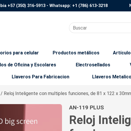
mbia
+57 (350) 316-5913
- Whatsapp:
+1 (786) 613-3218
orios para celular
Productos metálicos
Artícul
los de Oficina y Escolares
Electrosellados
Llaveros Para Fabricacion
Llaveros Metalic
s
/ Reloj Inteligente con multiples funciones, de 81 x 122 x 30m
AN-119 PLUS
Reloj Inteli