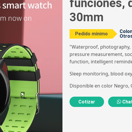
funciones, 
30mm
Colom
Pedido mínimo
Otros
"Waterproof, photography, 
pressure measurement, socia
function, intelligent reminde
Sleep monitoring, blood ox
Disponible en color Negro, G
Cotizar
Chat