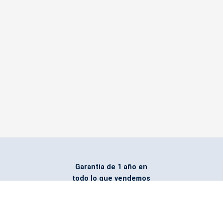
Garantía de 1 año en
todo lo que vendemos
Entregamos todo
marcado con el logo
del cliente