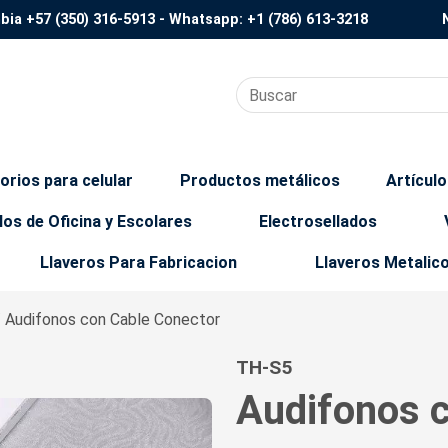
mbia
+57 (350) 316-5913
- Whatsapp:
+1 (786) 613-3218
orios para celular
Productos metálicos
Artícul
los de Oficina y Escolares
Electrosellados
Llaveros Para Fabricacion
Llaveros Metalic
/ Audifonos con Cable Conector
TH-S5
Audifonos 