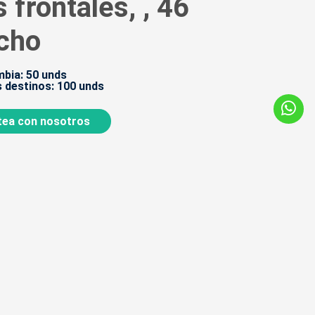
s frontales, , 46
ncho
bia: 50 unds
 destinos: 100 unds
ea con nosotros