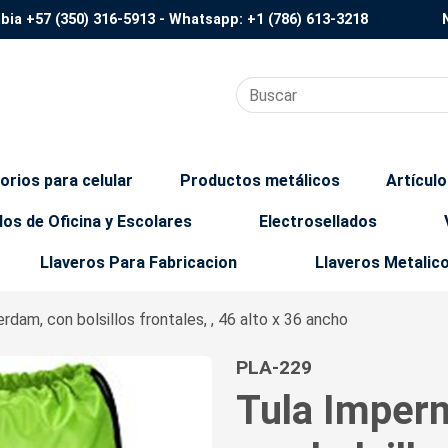
mbia
+57 (350) 316-5913
- Whatsapp:
+1 (786) 613-3218
orios para celular
Productos metálicos
Artícul
los de Oficina y Escolares
Electrosellados
Llaveros Para Fabricacion
Llaveros Metalic
dam, con bolsillos frontales, , 46 alto x 36 ancho
PLA-229
Tula Imper