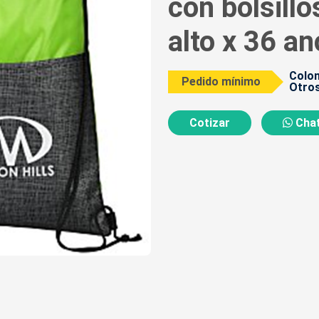
con bolsillo
alto x 36 a
Colom
Pedido mínimo
Otros
Cotizar
Chat