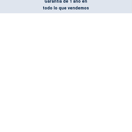
Garantía de 1 año en
todo lo que vendemos
Entregamos todo
marcado con el logo
del cliente
Todos nuestros costos
incluyen entrega en la
ciudad y país de destino
¿No encontraste lo que
buscabas? Pregúntanos,
podemos conseguirlo